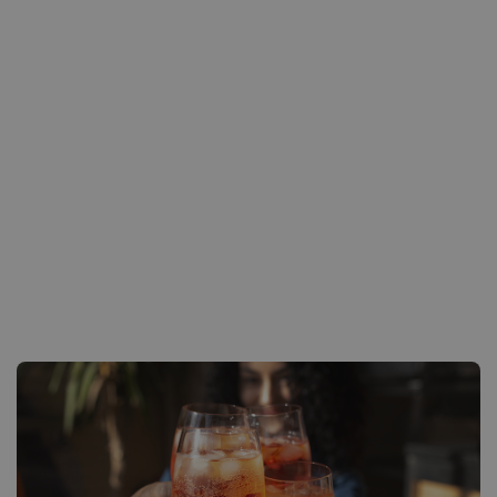
600 ml Prosecco
150 ml Holunderblütensirup
250 ml Sprudelwasser oder Soda
Ein Bund frische Minze (ca. 20 Blätter)
1 Limette in dünne Scheiben geschnitten
Eiswürfel nach Belieben
Zubereitung:
Eine große Karaffe
mit reichlich Eis füllen und
die
Minzblätter hinzugeben
.
Dann den
Holunderblütensirup eingießen
und
mit
Prosecco und Sprudelwasser auffüllen
.
Vorsichtig umrühren, um die Kohlensäure zu
erhalten.
Sofort servieren
– mit Minze und einer
Limettenscheibe im Glas.
Tipp:
Für ein intensiveres Aroma können Sie die
Minze leicht anstoßen, bevor Sie sie dazugeben!