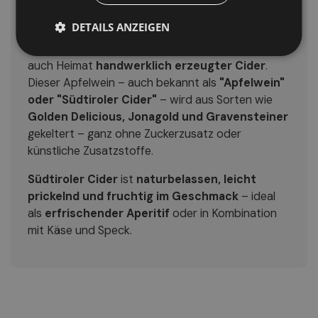
Südtiroler Cider: Die Kunst der
Apfelvergärung
DETAILS ANZEIGEN
Südtirol ist mit seinen ausgedehnten
Apfelwiesen
auch Heimat
handwerklich erzeugter Cider
.
Dieser Apfelwein – auch bekannt als
"Apfelwein"
oder "Südtiroler Cider"
– wird aus Sorten wie
Golden Delicious, Jonagold und Gravensteiner
gekeltert – ganz ohne Zuckerzusatz oder
künstliche Zusatzstoffe.
Südtiroler Cider
ist
naturbelassen, leicht
prickelnd und fruchtig im Geschmack
– ideal
als
erfrischender Aperitif
oder in Kombination
mit Käse und Speck.