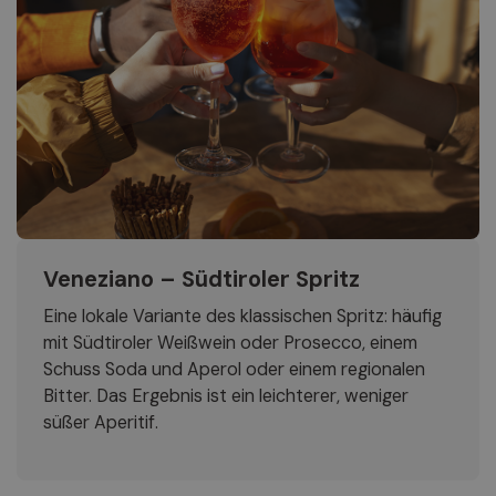
Mittlerweile gibt es viele Varianten dieses Aperitifs
– mit Ingwer, Beeren, Apfel oder exotischen
Früchten wie Passionsfrucht und Mango. Eine
spannende Verbindung von Tradition und
Innovation.
Veneziano – Südtiroler Spritz
Eine lokale Variante des klassischen Spritz: häufig
mit Südtiroler Weißwein oder Prosecco, einem
Schuss Soda und Aperol oder einem regionalen
Bitter. Das Ergebnis ist ein leichterer, weniger
süßer Aperitif.