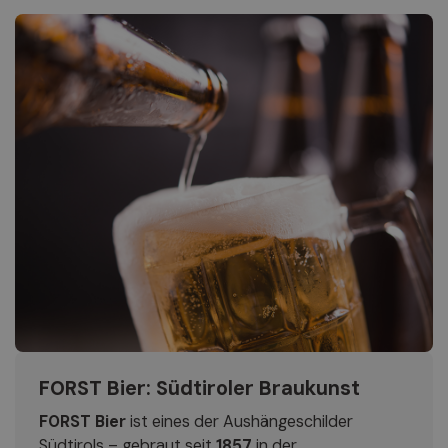
Tipp:
Für einen herberen Geschmack kann ein Teil
des Aperol durch einen intensiveren lokalen Bitter
ersetzt werden.
FORST Bier: Südtiroler Braukunst
FORST Bier
ist eines der Aushängeschilder
Südtirols – gebraut seit
1857
in der