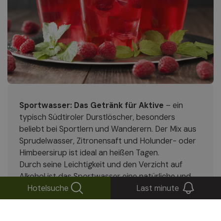
Sportwasser: Das Getränk für Aktive
– ein
typisch Südtiroler Durstlöscher, besonders
beliebt bei Sportlern und Wanderern. Der Mix aus
Sprudelwasser, Zitronensaft und Holunder- oder
Himbeersirup ist ideal an heißen Tagen.
Durch seine Leichtigkeit und den Verzicht auf
Alkohol ist das Sportwasser eine natürliche und
Hotelsuche
Last minute
erfrischende Alternative zu klassischen Softdrinks
– oft auf Berghütten oder zu Hause mit frischen
Zutaten zubereitet.