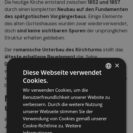
Die heutige Kirche entstand zwischen
1852 und 1857
durch einen kompletten
Neubau auf den Fundamenten
des spätgotischen Vorgängerbaus
. Einige Elemente
des alten Gotteshauses wurden zwar wiederverwendet,
doch
sind keine sichtbaren Spuren
der ursprünglichen
Struktur erhalten geblieben.
Der
romanische Unterbau des Kirchturms
stellt das
älteste erhaltene Bauelement
dar. Seine
×
Doppelfenster
und das
ursprüngliche Spitzdach
wurden in einem
Fresko neben dem Hochaltar
Diese Webseite verwendet
verewigt, das
Anton Psenner
im Jahr
1864
malte – eine
Cookies.
ITALIAN
bildliche Erinnerung an das frühere Aussehen der Kirche.
Wir verwenden Cookies, um die
GERMAN
Mittelalterliche Fresken
Benutzerfreundlichkeit unserer Website zu
ENGLISH
verbessern. Durch die weitere Nutzung
und eine historische Orgel
unserer Webseite stimmen Sie der
Verwendung von Cookies gemäß unserer
Im Inneren beherbergt die Kirche
Fresken aus dem 13.
Cookie-Richtlinie zu.
Weitere
Jahrhundert
, beeindruckende Zeugnisse der
Informationen