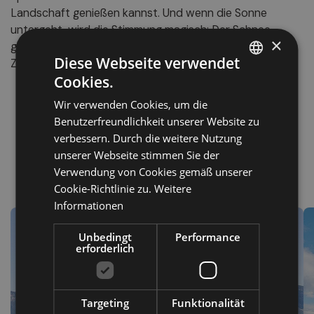
Landschaft genießen kannst. Und wenn die Sonne
untergeht, wird die Stimmung magisch: Der Schnee
×
glitzert, die Stille des Tals umhüllt jeden Schritt und die
Diese Webseite verwendet
Zeit scheint stillzustehen.
Cookies.
ITALIAN
Wir verwenden Cookies, um die
GERMAN
Benutzerfreundlichkeit unserer Website zu
ENGLISH
verbessern. Durch die weitere Nutzung
unserer Webseite stimmen Sie der
Verwendung von Cookies gemäß unserer
Ort
Cookie-Richtlinie zu.
Weitere
Informationen
Unbedingt
Performance
erforderlich
Targeting
Funktionalität