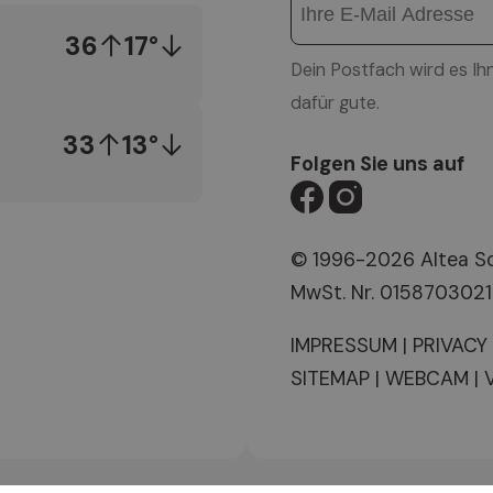
36
17°
Dein Postfach wird es Ih
dafür gute.
33
13°
Folgen Sie uns auf
© 1996-2026 Altea 
MwSt. Nr. 015870302
IMPRESSUM
|
PRIVACY
SITEMAP
|
WEBCAM
|