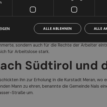
h
ng von Studenten, arbeitete an religiösen Zeitschrifte
d Gesellschaft
EIGEN
ALLE ABLEHNEN
ALLE A
adt der Musiker versetzt, wo er sich nicht nur als
erte, sondern auch für die Rechte der Arbeiter eintr
ch für Arbeitslose stark.
ach Südtirol und 
schickten ihn zur Erholung in die Kurstadt Meran, wo e
enden Mann zu ehren, benannte die Gemeinde Nals ein
asser-Straße um.