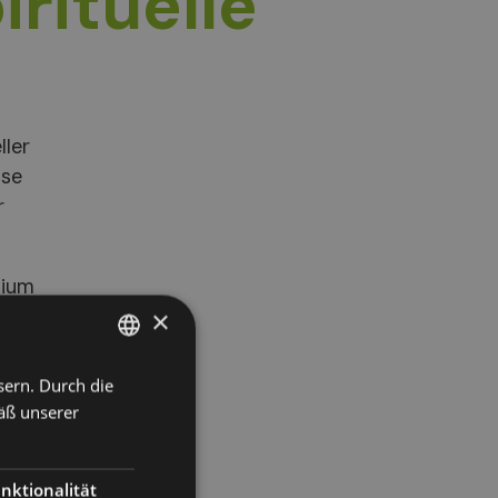
irituelle
ller
sse
r
sium
×
sern. Durch die
ITALIAN
und
äß unserer
GERMAN
ENGLISH
nktionalität