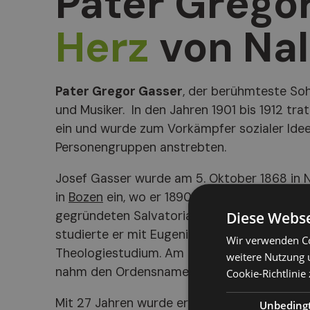
Pater Grego
Herz
von Nal
Pater Gregor Gasser
, der berühmteste Sohn
und Musiker. In den Jahren 1901 bis 1912 tra
ein und wurde zum Vorkämpfer sozialer Idee
Personengruppen anstrebten.
Josef Gasser wurde am 5. Oktober 1868 in N
in
Bozen
ein, wo er 1890 Abitur machte. Ansc
Diese Webse
gegründeten Salvatorianer-Orden eintreten 
studierte er mit Eugenio Pacelli, dem später
Wir verwenden Co
Theologiestudium. Am 31.3.1895 erhielt er in 
weitere Nutzung 
nahm den Ordensnamen Gregor an.
Cookie-Richtlinie 
Mit 27 Jahren wurde er zum Rektor des römi
Unbeding