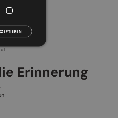
n
KZEPTIEREN
at.
die Erinnerung
r
en