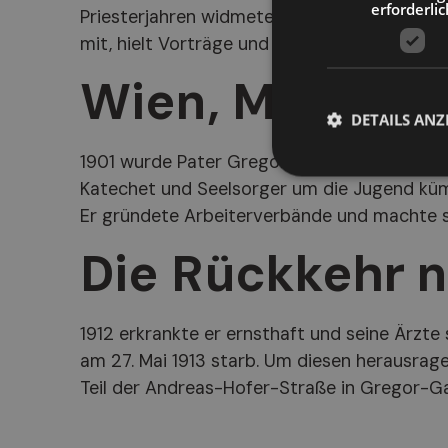
erforderlic
Priesterjahren widmete er sich der Ausbildu
mit, hielt Vorträge und Predigten.
Wien, Musik un
DETAILS ANZ
1901 wurde Pater Gregor nach Wien, in die St
Katechet und Seelsorger um die Jugend kümm
Er gründete Arbeiterverbände und machte si
Die Rückkehr n
1912 erkrankte er ernsthaft und seine Ärzte 
am 27. Mai 1913 starb. Um diesen herausrag
Teil der Andreas-Hofer-Straße in Gregor-G