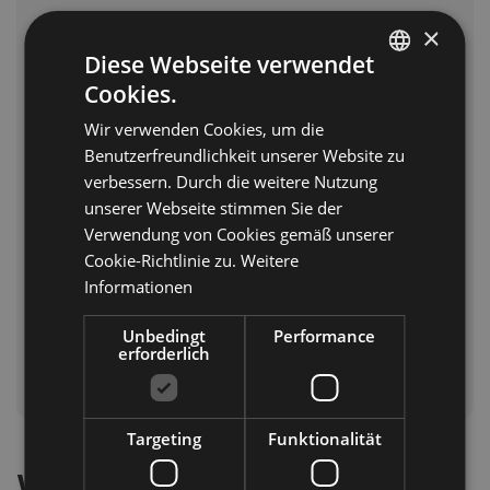
Ein Erlebnis für alle Sinne – Biathlon &
×
Winterspiele 2026 in Antholz
Diese Webseite verwendet
Die Winterspiele 2026 sind mehr als Wettkämpfe
Cookies.
ITALIAN
– sie sind ein
Märchen in Weiß
, das in Erinnerung
Wir verwenden Cookies, um die
GERMAN
bleibt.
In Antholz
,
Südtirol,
wird dieses Gefühl
Benutzerfreundlichkeit unserer Website zu
beim
Biathlon
besonders intensiv: Schneeflocken
ENGLISH
verbessern. Durch die weitere Nutzung
glitzern, Fans jubeln und die Berge bilden eine
unserer Webseite stimmen Sie der
spektakuläre Kulisse.
Verwendung von Cookies gemäß unserer
Cookie-Richtlinie zu.
Weitere
Hier verbinden sich
Sport, Natur und Emotion
zu
Informationen
einem Erlebnis, das weit über den Zielstrich
hinausgeht.
Unbedingt
Performance
erforderlich
Entdecke die Südtirol-Arena!
Targeting
Funktionalität
Wettbewerbe in Trentino &