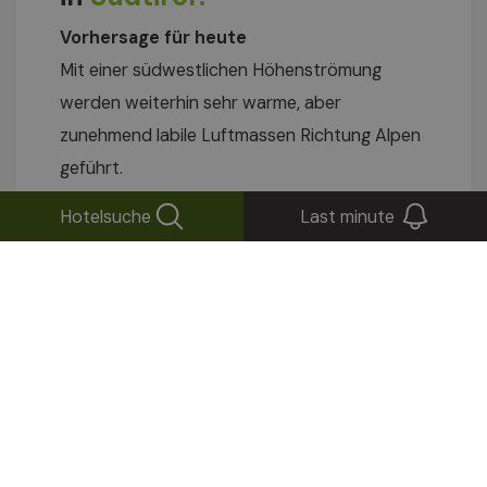
Vorhersage für heute
Mit einer südwestlichen Höhenströmung
werden weiterhin sehr warme, aber
zunehmend labile Luftmassen Richtung Alpen
geführt.
Hotelsuche
Last minute
Heute
36
17°
06/08/2026
Samstag
33
13°
07/08/2026
Erfahren Sie mehr