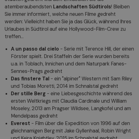
atemberaubendsten
Landschaften Südtirols
! Bleiben
Sie immer informiert, welche neuen Filme gedreht
werden: Vielleicht haben Sie ja das Glück, während Ihres
Urlaubes in Südtirol auf eine Hollywood-Film-Crew zu
treffen...
A un passo dal cielo
- Serie mit Terence Hill, der einen
Förster spielt. Drei Staffeln der Serie wurden bereits
u.a. in Toblach, Innichen und dem Naturpark Fanes-
Sennes-Prags gedreht
Das finstere Tal
- ein "alpiner" Western mit Sam Riley
und Tobias Moretti, 2014 im Schnalstal gedreht
Der stille Berg
- eine Liebesgeschichte während des
ersten Weltkriegs mit Claudia Cardinale und William
Moseley, 2013 am Pragser Wildsee, Langkofel und am
Mendelpass gedreht
Everest
- Film über die Expedition von 1996 auf den
gleichnamigen Berg mit Jake Gyllenhaal, Robin Wright
und Keira Knightley, 2015 im Schnalstal gedreht