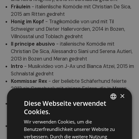
Fräulein
- italienlische Komödie mit Christian De Sica,
2015 am Ritten gedreht
Honig im Kopf
- Tragikomödie von und mit Til
Schweiger und Dieter Hallervorden, 2014 in Bozen,
Villnösstal und Toblach gedreht
Il principe abusivo
- italienische Komödie mit
Christian De Sica, Alessandro Siani und Serena Autieri,
2013 in Bozen und Meran gedreht
Intro
- Musikvideo von J-Ax und Bianca Atzei, 2015 im
Schnalstal gedreht
Kommissar Rex
- der beliebte Schäferhund feierte
2013 ein Comeback mit einigen Folgen, die in Meran,
×
Ultental, Lana und Hafling gedreht wurden
Diese Webseite verwendet
La corrispondenza
(The Correspondence) - von
Cookies.
Giuseppe Tornatore mit Jeremy Irons und Olga
ITALIAN
Kurylenko, 2015 in Bozen und Brixen gedreht
Wir verwenden Cookies, um die
GERMAN
La migliore offerta
(The best offer) - film von
Benutzerfreundlichkeit unserer Website zu
Giuseppe Tornatore mit Geoffrey Rush und Donald
ENGLISH
verbessern. Durch die weitere Nutzung