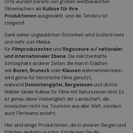
Orte wurden bereits von großen weltbekannten
Filmemachern als
Kulisse für ihre
Produktionen
ausgewählt, und die Tendenz ist
steigend!
Dank seiner unglaublichen Schönheit wird Südtirol mehr
und mehr zum Mekka
für
Filmproduzenten
und
Regisseure
auf
nationaler
und internationaler Ebene
. Die märchenhafte
Atmosphäre anderer Zeiten, die man in Städten
wie
Bozen, Bruneck
oder
Klausen
wahrnehmen kann,
wird gerne für historische Filme genutzt,
während
Dolomitengipfel, Bergwiesen
und dichte
Wälder ideale Kulisse für Filme mit Naturszenen sind. Es
ist genau diese Vielseitigkeit der Landschaft, die
inzwischen nicht nur Touristen aus aller Welt, sondern
auch Filmteams anzieht.
Hier sind einige Produktionen, die in unseren Bergen und
Städten gedreht wurden: Entdecken Sie die