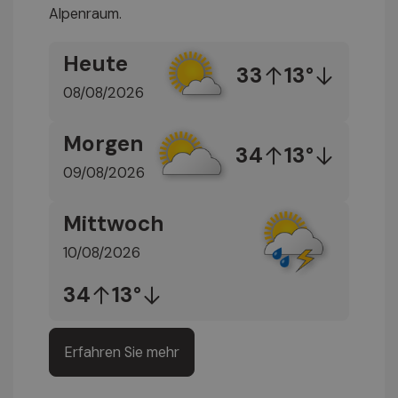
Alpenraum.
Heute
33
13°
08/08/2026
Morgen
34
13°
09/08/2026
Mittwoch
10/08/2026
34
13°
Erfahren Sie mehr