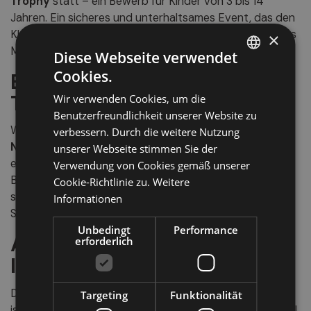
Trophy
statt – ein Bewerb für Kinder von 3 bis 14
Jahren. Ein sicheres und unterhaltsames Event, das den
Kleinen einen ersten spannenden Einblick in die Welt des
×
MTB-Wettkampfs bietet.
Diese Webseite verwendet
Cookies.
Expo und Service für
ITALIAN
Teilnehmende
Wir verwenden Cookies, um die
GERMAN
Benutzerfreundlichkeit unserer Website zu
ENGLISH
Während des Rennwochenendes verwandelt sich
verbessern. Durch die weitere Nutzung
Niederdorf
in einen lebendigen MTB-Treffpunkt mit
unserer Webseite stimmen Sie der
einer großen
Expo-Zone
im Ortszentrum. Hier erwarten
Verwendung von Cookies gemäß unserer
Besucher die neuesten Trends der MTB-Welt,
Cookie-Richtlinie zu.
Weitere
spannende Rahmenveranstaltungen und echte
Informationen
Südtiroler Gastfreundschaft.
Unbedingt
Performance
Anmeldung &
erforderlich
Informationen
Die Anmeldung zur
Südtirol Dolomiti Superbike 2025
Targeting
Funktionalität
ist über die offizielle Website möglich. Die Teilnehmerzahl