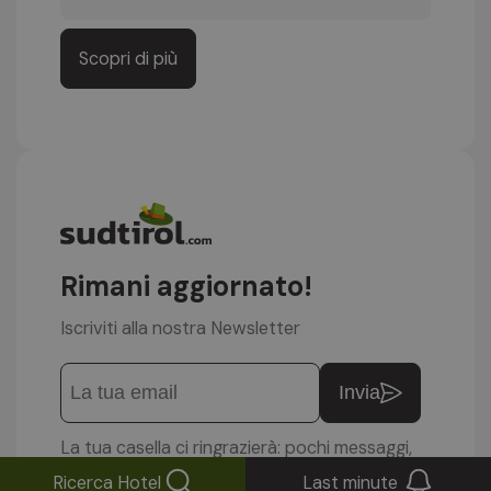
Scopri di più
Rimani aggiornato!
Iscriviti alla nostra Newsletter
Invia
La tua casella ci ringrazierà: pochi messaggi,
ma buoni.
Ricerca Hotel
Last minute