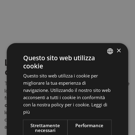
×
Questo sito web utilizza
La Chiesa di Nostra Signora
cookie
ITALIAN
di Villa
Questo sito web utilizza i cookie per
GERMAN
migliorare la tua esperienza di
Tra gli edifici sacri più raffinati della regione spicca anche
ENGLISH
navigazione. Utilizzando il nostro sito web
la
Chiesa di Nostra Signora di Villa
, situata nella
acconsenti a tutti i cookie in conformità
frazione omonima. Si tratta di una delle
più eleganti
con la nostra policy per i cookie.
Leggi di
costruzioni tardogotiche dell’Alto Adige
, celebre per
più
le sue linee slanciate e per la sobria raffinatezza
dell’interno. Un vero gioiello da non perdere per gli
Strettamente
Performance
amanti dell’arte gotica.
necessari