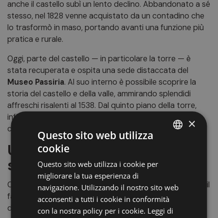
anche il castello subì un lento declino. Abbandonato a sé
stesso, nel 1828 venne acquistato da un contadino che
lo trasformò in maso, portando avanti una funzione più
pratica e rurale.
Oggi, parte del castello — in particolare la torre — è
stata recuperata e ospita una sede distaccata del
Museo Passiria
. Al suo interno è possibile scoprire la
storia del castello e della valle, ammirando splendidi
affreschi risalenti al 1538. Dal quinto piano della torre,
infine, si apre una vista mozzafiato sulla
Val Passiria
, un
×
colpo d’occhio che da solo merita la visita.
Questo sito web utilizza
Un castello, una valle, una
cookie
ITALIAN
storia
Questo sito web utilizza i cookie per
GERMAN
migliorare la tua esperienza di
ENGLISH
Castel Giovo è oggi una finestra sul passato che unisce il
navigazione. Utilizzando il nostro sito web
fascino dell’architettura medievale alla forza narrativa
acconsenti a tutti i cookie in conformità
della memoria storica. Simbolo di un’epoca fiorente e di
con la nostra policy per i cookie.
Leggi di