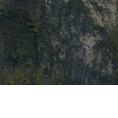
Home
>
Storia e monumenti
>
Castelli
>
Cas