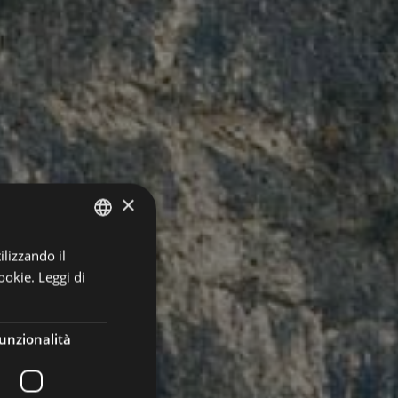
×
ilizzando il
ITALIAN
ookie.
Leggi di
GERMAN
ENGLISH
unzionalità