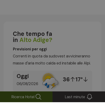
Che tempo fa
in
Alto Adige?
Previsioni per oggi
Correnti in quota da sudovest avvicineranno
masse d'aria molto calda ed instabile alle Alpi.
Oggi
36
17°
06/08/2026
Domenica
Ricerca Hotel
Last minute
07/08/2026