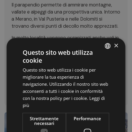
Il parapendio permette di ammirare montagne,
vallate e alpeggi da una prospettiva unica. Intorno
a Merano, in Val Pusteria e nelle Dolomiti si
trovano diversi punti di decollo molto apprezzati.
In molte località vengono organizzati anche voli in
×
tandem per principianti.
Questo sito web utilizza
Le informazioni principali:
cookie
ITALIAN
Zone: Merano, Dolomiti, Val Pusteria
Questo sito web utilizza i cookie per
GERMAN
Highlight: voli panoramici e paesaggi alpini
migliorare la tua esperienza di
ENGLISH
Periodo migliore: dalla primavera all’autunno
navigazione. Utilizzando il nostro sito web
Adatto a: principianti ed esperti.
acconsenti a tutti i cookie in conformità
con la nostra policy per i cookie.
Leggi di
più
Strettamente
Performance
necessari