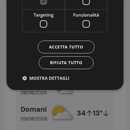
Targeting
Funzionalità
Che tempo fa
in
Alto Adige?
Previsioni per oggi
ACCETTA TUTTO
Le Alpi saranno interessate da un campo di
alta pressione con masse d'aria piuttosto
RIFIUTA TUTTO
stabile.
MOSTRA DETTAGLI
Oggi
33
13°
08/08/2026
Domani
34
13°
09/08/2026