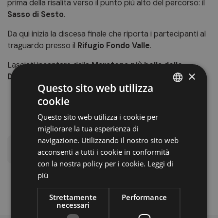
prima della risalita verso il punto più alto del percorso: il
Sasso di Sesto
.
Da qui inizia la discesa finale che riporta i partecipanti al
traguardo presso il
Rifugio Fondo Valle
.
Lasciati incantare dalla
Maratona più bella delle
×
Dolomiti!
Questo sito web utilizza
cookie
ITALIAN
Questo sito web utilizza i cookie per
GERMAN
migliorare la tua esperienza di
ENGLISH
navigazione. Utilizzando il nostro sito web
Escursioni e trekking
Sport estivi
acconsenti a tutti i cookie in conformità
con la nostra policy per i cookie.
Leggi di
più
Strettamente
Performance
necessari