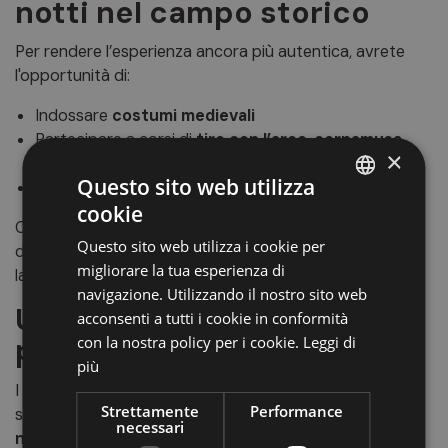
notti nel campo storico
Per rendere l’esperienza ancora più autentica, avrete
l'opportunità di:
Indossare
costumi medievali
Partecipare a corsi di
tiro con l’arco
,
cornamusa
,
×
ghironda
o
falconeria
Questo sito web utilizza
Pernottare in una delle
tende
del campo storico
cookie
ITALIAN
Ogni sera il borgo si accenderà con concerti, spettacoli
Questo sito web utilizza i cookie per
di fuoco, danze e suggestivi fuochi d’artificio, per vivere
GERMAN
migliorare la tua esperienza di
la magia del Medioevo sotto le stelle.
ENGLISH
navigazione. Utilizzando il nostro sito web
Un'esperienza da non
acconsenti a tutti i cookie in conformità
perdere
con la nostra policy per i cookie.
Leggi di
più
I Giochi Medievali di Sluderno sono molto più di una
Strettamente
Performance
semplice rievocazione: sono un vero e proprio
viaggio
necessari
nel tempo
, capace di emozionare grandi e piccini.