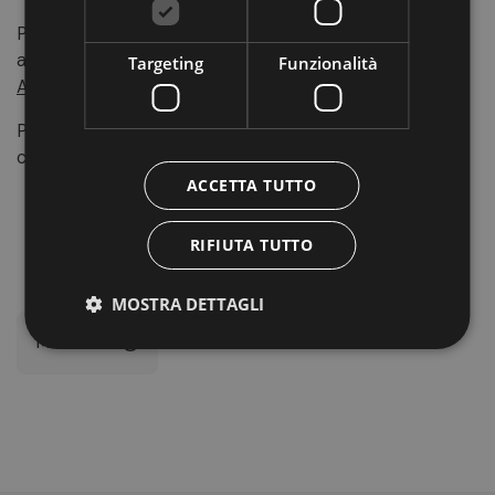
Preparatevi a vivere un’avventura indimenticabile
all’ombra delle Dolomiti!
Targeting
Funzionalità
Assicurati il Ticket
Per maggiori informazioni e per consultare il programma
completo,
visitate il sito ufficiale della manifestazione
.
ACCETTA TUTTO
RIFIUTA TUTTO
MOSTRA DETTAGLI
Monasteri