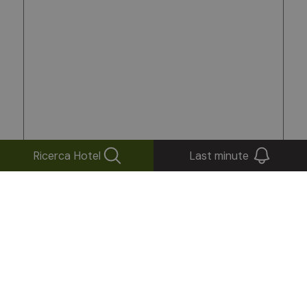
Ricerca Hotel
Last minute
Dichiaro di aver letto e compreso l’informativa
sull’utilizzo dei miei dati personali per l’invio e la
risposta alla mia richiesta.
Accetto che i miei dati vengano utilizzati anche