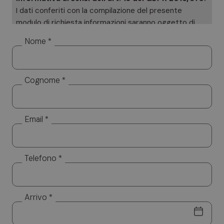
I dati conferiti con la compilazione del presente
modulo di richiesta informazioni saranno oggetto di
trattamento cartaceo ed informatizzato. I Suoi dati
Nome *
saranno utilizzati esclusivamente per dare risposta
alle sue specifiche richieste. I Suoi dati non saranno
diffusi a soggetti terzi. Titolare del trattamento è
Cognome *
Altea Software SRL, cui potrà rivolgersi per l’esercizio
dei Suoi diritti, tra cui rientrano il diritto d’accesso ai
dati, d’integrazione, rettifica e cancellazione. Per la
visione dell’informativa completa si rimanda a:
privacy
Email *
policy.
Telefono *
Arrivo *