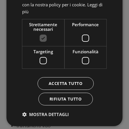
con la nostra policy per i cookie.
Leggi di
camera doppia
più
suite
Strettamente
Performance
necessari
Posizione
posizione panoramica
posizione tranquilla
Targeting
Funzionalità
Benessere
ACCETTA TUTTO
bagno turco
idromassaggio
pacchetti spa/benessere
RIFIUTA TUTTO
sala spa/area relax
sauna
MOSTRA DETTAGLI
trattamenti corpo
trattamenti viso