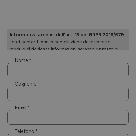
Informativa ai sensi dell’art. 13 del GDPR 2016/679.
I dati conferiti con la compilazione del presente
modulo di richiesta informazioni saranno oggetto di
trattamento cartaceo ed informatizzato. I Suoi dati
Nome *
saranno utilizzati esclusivamente per dare risposta
alle sue specifiche richieste. I Suoi dati non saranno
diffusi a soggetti terzi. Titolare del trattamento è
Cognome *
Altea Software SRL, cui potrà rivolgersi per l’esercizio
dei Suoi diritti, tra cui rientrano il diritto d’accesso ai
dati, d’integrazione, rettifica e cancellazione. Per la
visione dell’informativa completa si rimanda a:
privacy
Email *
policy.
Telefono *