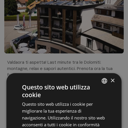
Valdaora ti aspetta! Last minute tra le Dolomiti:
montagne, relax e sapori autentici. Prenota ora la tua
fuga indimenticabile!
×
Questo sito web utilizza
Vai al sito
cookie
ITALIAN
Questo sito web utilizza i cookie per
GERMAN
migliorare la tua esperienza di
ENGLISH
navigazione. Utilizzando il nostro sito web
acconsenti a tutti i cookie in conformità