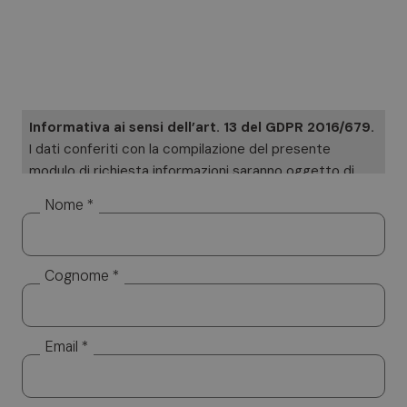
Informativa ai sensi dell’art. 13 del GDPR 2016/679.
I dati conferiti con la compilazione del presente
modulo di richiesta informazioni saranno oggetto di
trattamento cartaceo ed informatizzato. I Suoi dati
Nome *
saranno utilizzati esclusivamente per dare risposta
alle sue specifiche richieste. I Suoi dati non saranno
diffusi a soggetti terzi. Titolare del trattamento è
Cognome *
Altea Software SRL, cui potrà rivolgersi per l’esercizio
dei Suoi diritti, tra cui rientrano il diritto d’accesso ai
dati, d’integrazione, rettifica e cancellazione. Per la
visione dell’informativa completa si rimanda a:
privacy
Email *
policy.