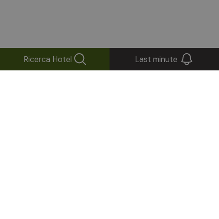
Ricerca Hotel
Last minute
+
−
×
Hotel Rinsbacherhof***
Lappago, 217