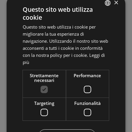
×
camera singola
Questo sito web utilizza
cookie
ITALIAN
Posizione
Questo sito web utilizza i cookie per
GERMAN
migliorare la tua esperienza di
posizione tranquilla
ENGLISH
navigazione. Utilizzando il nostro sito web
acconsenti a tutti i cookie in conformità
con la nostra policy per i cookie.
Leggi di
Benessere
più
bagno turco
Strettamente
Performance
sauna
necessari
solarium
Targeting
Funzionalità
All'aperto
terrazza
giardino
piscina