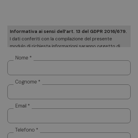
Informativa ai sensi dell’art. 13 del GDPR 2016/679.
I dati conferiti con la compilazione del presente
modulo di richiesta informazioni saranno oggetto di
trattamento cartaceo ed informatizzato. I Suoi dati
Nome *
saranno utilizzati esclusivamente per dare risposta
alle sue specifiche richieste. I Suoi dati non saranno
diffusi a soggetti terzi. Titolare del trattamento è
Cognome *
Altea Software SRL, cui potrà rivolgersi per l’esercizio
dei Suoi diritti, tra cui rientrano il diritto d’accesso ai
dati, d’integrazione, rettifica e cancellazione. Per la
visione dell’informativa completa si rimanda a:
privacy
Email *
policy.
Telefono *