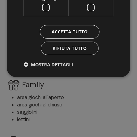
trattamenti corpo
vasca idromassaggio
ACCETTA TUTTO
All'aperto
terrazza
RIFIUTA TUTTO
giardino
sdraio/lettini
MOSTRA DETTAGLI
Family
area giochi all'aperto
area giochi al chiuso
seggiolini
lettini