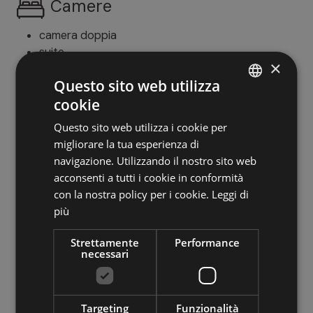
Camere
camera doppia
suite
×
camera familiare
Questo sito web utilizza
camera singola
cookie
ITALIAN
Questo sito web utilizza i cookie per
Posizione
GERMAN
migliorare la tua esperienza di
ENGLISH
navigazione. Utilizzando il nostro sito web
vicino agli impianti di risalita
acconsenti a tutti i cookie in conformità
centrale
con la nostra policy per i cookie.
Leggi di
posizione tranquilla
più
Strettamente
Performance
Benessere
necessari
bagno turco
idromassaggio
Targeting
Funzionalità
sauna