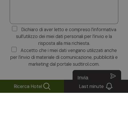
Dichiaro di aver letto e compreso l’informativa
sull’utilizzo dei miei dati personali per l’invio e la
risposta alla mia richiesta.
Accetto che i miei dati vengano utilizzati anche
per l’invio di materiale di comunicazione, pubblicità e
marketing dal portale sudtirol.com.
Invia
Ricerca Hotel
Last minute