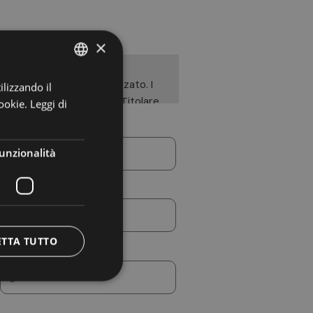
×
to cartaceo ed informatizzato. I
ilizzando il
ITALIAN
 diffusi a soggetti terzi. Titolare
ookie.
Leggi di
GERMAN
to d’accesso ai dati, d’integrazione,
ENGLISH
unzionalità
ETTA TUTTO
Bambini *