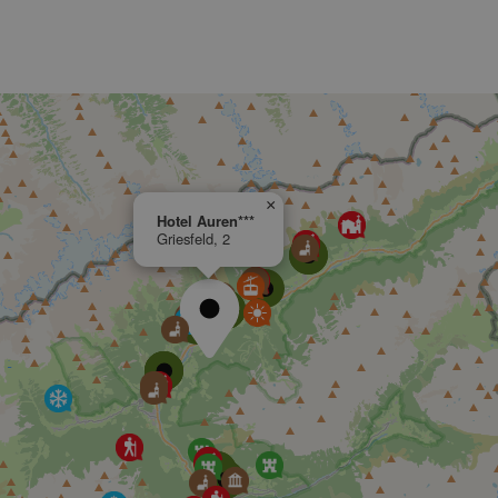
×
Hotel Auren***
Griesfeld, 2