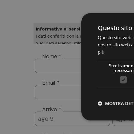
Questo sito 
Informativa ai sensi dell’art. 13 del GDPR 2
I dati conferiti con la compilazione del presen
Questo sito web ut
Suoi dati saranno utilizzati esclusivamente per d
nostro sito web ac
del trattamento è Altea Software SRL, cui potrà ri
più
Nome *
rettifica e cancellazione. Per la visione dell’in
Strettamen
necessari
Email *
MOSTRA DET
Arrivo *
Parte
agosto
2026