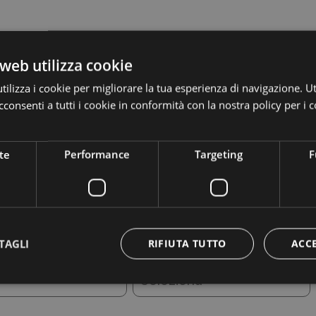
web utilizza cookie
016/679.
te modulo di richiesta informazioni saranno oggetto di trattamen
ilizza i cookie per migliorare la tua esperienza di navigazione. Ut
are risposta alle sue specifiche richieste. I Suoi dati non saranno
consenti a tutti i cookie in conformità con la nostra policy per i c
volgersi per l’esercizio dei Suoi diritti, tra cui rientrano il dirit
Cognome *
formativa completa si rimanda a:
privacy policy.
te
Performance
Targeting
F
Telefono *
TAGLI
RIFIUTA TUTTO
ACC
nza *
Adulti *
agosto
2026