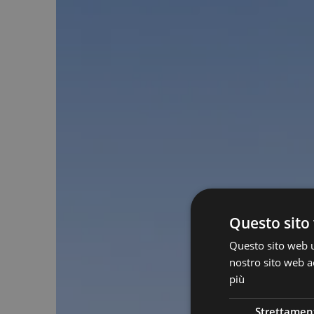
Questo sito 
Questo sito web ut
nostro sito web ac
più
Strettamen