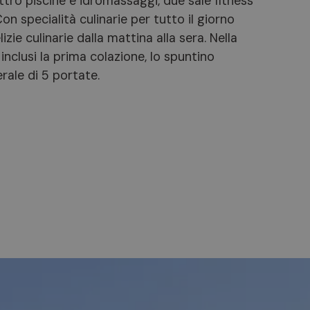
attro piscine e idromassaggi, due sale fitness
on specialità culinarie per tutto il giorno
izie culinarie dalla mattina alla sera. Nella
nclusi la prima colazione, lo spuntino
rale di 5 portate.