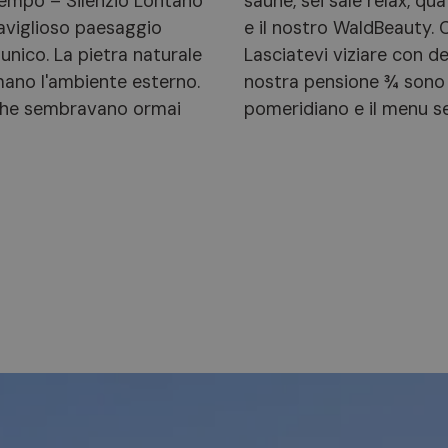
Tempo – Silenzio Lontano
saune, sei sale relax, qu
aviglioso paesaggio
e il nostro WaldBeauty. C
 unico. La pietra naturale
Lasciatevi viziare con del
iamano l'ambiente esterno.
nostra pensione ¾ sono i
i che sembravano ormai
pomeridiano e il menu se