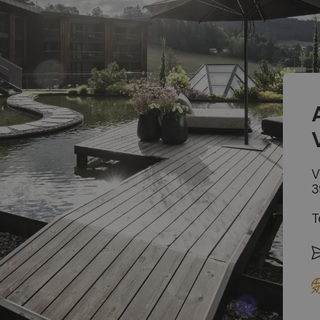
V
3
T