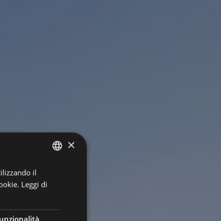
×
ilizzando il
ITALIAN
ookie.
Leggi di
GERMAN
ENGLISH
unzionalità