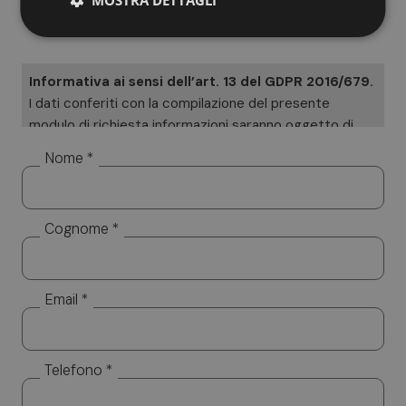
Informativa ai sensi dell’art. 13 del GDPR 2016/679.
I dati conferiti con la compilazione del presente
modulo di richiesta informazioni saranno oggetto di
trattamento cartaceo ed informatizzato. I Suoi dati
Nome *
saranno utilizzati esclusivamente per dare risposta
alle sue specifiche richieste. I Suoi dati non saranno
diffusi a soggetti terzi. Titolare del trattamento è
Cognome *
Altea Software SRL, cui potrà rivolgersi per l’esercizio
dei Suoi diritti, tra cui rientrano il diritto d’accesso ai
dati, d’integrazione, rettifica e cancellazione. Per la
visione dell’informativa completa si rimanda a:
privacy
Email *
policy.
Telefono *