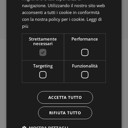
ENGLISH
navigazione. Utilizzando il nostro sito web
acconsenti a tutti i cookie in conformità
con la nostra policy per i cookie.
Leggi di
più
Strettamente
Performance
necessari
Targeting
Funzionalità
Per ulteriori informazioni
contatta
Alpenpalace Luxury Hideaway & Spa
ACCETTA TUTTO
Retreat *****
RIFIUTA TUTTO
MOSTRA DETTAGLI