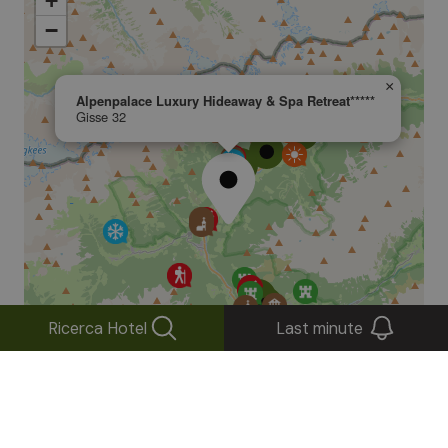
+
−
×
Alpenpalace Luxury Hideaway & Spa Retreat*****
Gisse 32
Ricerca Hotel
Last minute