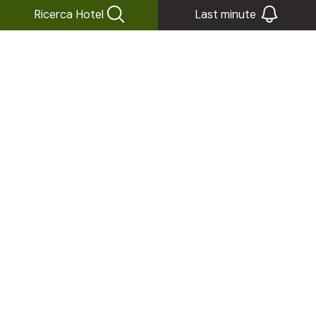
Ricerca Hotel
Last minute
Che tempo fa
in
Alto Adige?
Previsioni per oggi
Le Alpi saranno interessate da un campo di
alta pressione con masse d'aria piuttosto
stabile.
Oggi
33
13°
08/08/2026