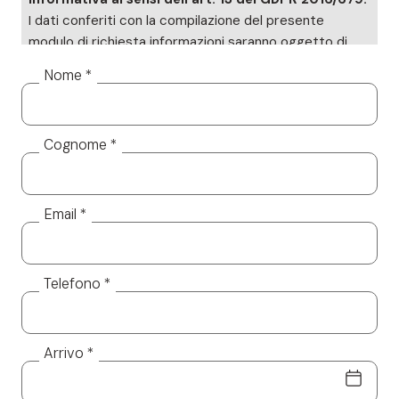
I dati conferiti con la compilazione del presente
modulo di richiesta informazioni saranno oggetto di
trattamento cartaceo ed informatizzato. I Suoi dati
Nome *
saranno utilizzati esclusivamente per dare risposta
alle sue specifiche richieste. I Suoi dati non saranno
diffusi a soggetti terzi. Titolare del trattamento è
Cognome *
Altea Software SRL, cui potrà rivolgersi per l’esercizio
dei Suoi diritti, tra cui rientrano il diritto d’accesso ai
dati, d’integrazione, rettifica e cancellazione. Per la
visione dell’informativa completa si rimanda a:
privacy
Email *
policy.
Telefono *
Arrivo *