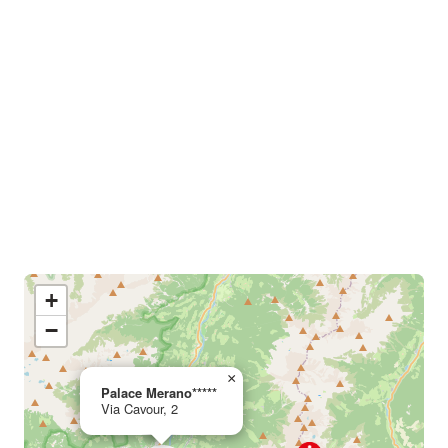
+
−
×
Palace Merano*****
Via Cavour, 2