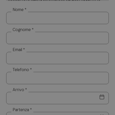
modulo di richiesta informazioni saranno oggetto di
trattamento cartaceo ed informatizzato. I Suoi dati
Nome *
saranno utilizzati esclusivamente per dare risposta
alle sue specifiche richieste. I Suoi dati non saranno
diffusi a soggetti terzi. Titolare del trattamento è
Cognome *
Altea Software SRL, cui potrà rivolgersi per l’esercizio
dei Suoi diritti, tra cui rientrano il diritto d’accesso ai
dati, d’integrazione, rettifica e cancellazione. Per la
visione dell’informativa completa si rimanda a:
privacy
Email *
policy.
Telefono *
Arrivo *
Partenza *