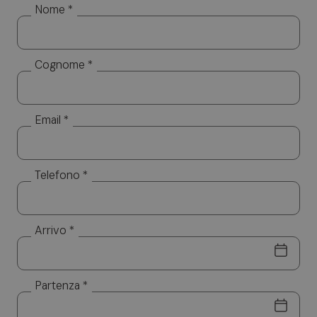
trattamento cartaceo ed informatizzato. I Suoi dati
Nome *
saranno utilizzati esclusivamente per dare risposta
alle sue specifiche richieste. I Suoi dati non saranno
diffusi a soggetti terzi. Titolare del trattamento è
Cognome *
Altea Software SRL, cui potrà rivolgersi per l’esercizio
dei Suoi diritti, tra cui rientrano il diritto d’accesso ai
dati, d’integrazione, rettifica e cancellazione. Per la
visione dell’informativa completa si rimanda a:
privacy
Email *
policy.
Telefono *
Arrivo *
Partenza *