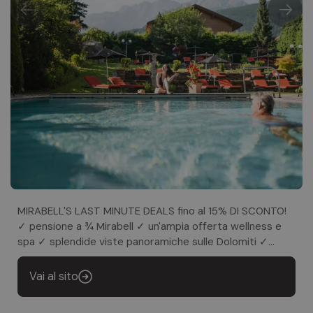
MIRABELL'S LAST MINUTE DEALS fino al 15% DI SCONTO!
✓ pensione a ¾ Mirabell ✓ un'ampia offerta wellness e
spa ✓ splendide viste panoramiche sulle Dolomiti ✓
escursioni guidate e tour in e-bike ✓ una cucina
d'eccellenza ✓ luoghi di quiete per rilassarvi, rigenerarvi
Vai al sito
e ritrovare nuove energie ✓ campo da golf privato
dell'hotel ✓ un'autentica ospitalità