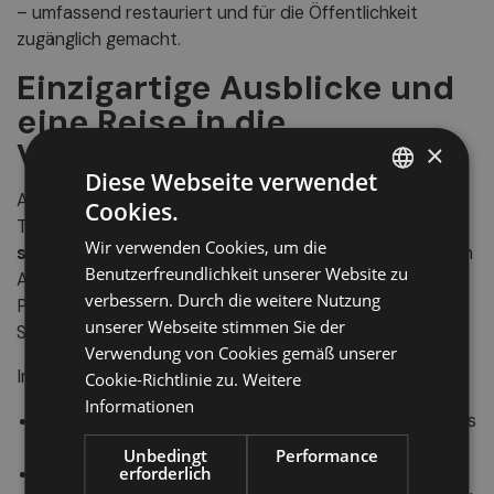
– umfassend restauriert und für die Öffentlichkeit
zugänglich gemacht.
Einzigartige Ausblicke und
eine Reise in die
Vergangenheit
×
Diese Webseite verwendet
Am Übergang von der
Latschander Schlucht
zur
Cookies.
ITALIAN
Talebene gelegen, bietet das Schloss einen
Wir verwenden Cookies, um die
spektakulären Blick auf den Vinschgau
. Umgeben von
GERMAN
Benutzerfreundlichkeit unserer Website zu
Apfelgärten und Weinreben entfaltet sich hier ein
ENGLISH
verbessern. Durch die weitere Nutzung
Panorama, das die geschichtsträchtige Burg perfekt in
unserer Webseite stimmen Sie der
Szene setzt.
Verwendung von Cookies gemäß unserer
Im Inneren erwarten die Besucher:
Cookie-Richtlinie zu.
Weitere
Informationen
Eine
freskengeschmückte Kapelle
mit Malereien aus
dem 14. und 16. Jahrhundert, restauriert im Jahr 2011
Unbedingt
Performance
Die
alte Kuchl
(Südküche) im südlichen Bereich
erforderlich